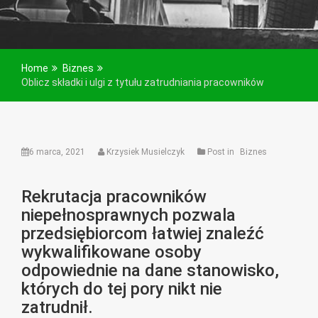
Home
Biznes
Oblicz składki i ulgi z tytułu zatrudniania pracowników
6 marca, 2021
Krzysiek Musielczyk
Post in
Biznes
Rekrutacja pracowników
niepełnosprawnych pozwala
przedsiębiorcom łatwiej znaleźć
wykwalifikowane osoby
odpowiednie na dane stanowisko,
których do tej pory nikt nie
zatrudnił.