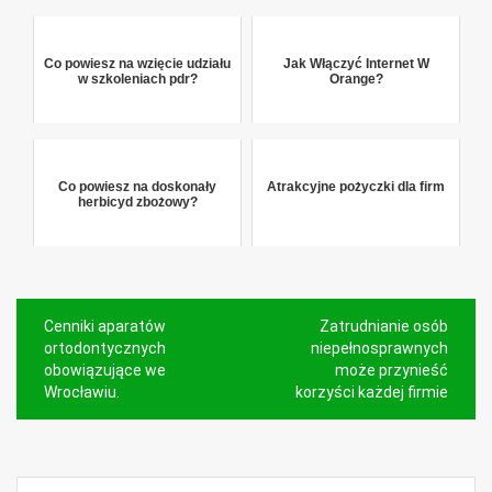
odpowiedniego ...
Co powiesz na wzięcie udziału
Jak Włączyć Internet W
w szkoleniach pdr?
Orange?
Co powiesz na doskonały
Atrakcyjne pożyczki dla firm
herbicyd zbożowy?
Nawigacja
Cenniki aparatów
Zatrudnianie osób
wpisu
ortodontycznych
niepełnosprawnych
obowiązujące we
może przynieść
Wrocławiu.
korzyści każdej firmie