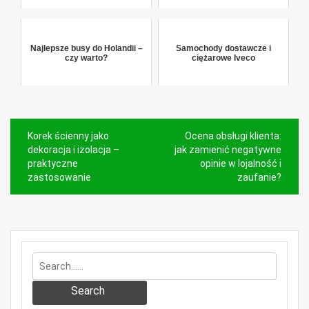
Najlepsze busy do Holandii –
Samochody dostawcze i
czy warto?
ciężarowe Iveco
Nawigacja
Korek ścienny jako
Ocena obsługi klienta:
wpisu
dekoracja i izolacja –
jak zamienić negatywne
praktyczne
opinie w lojalność i
zastosowanie
zaufanie?
Search