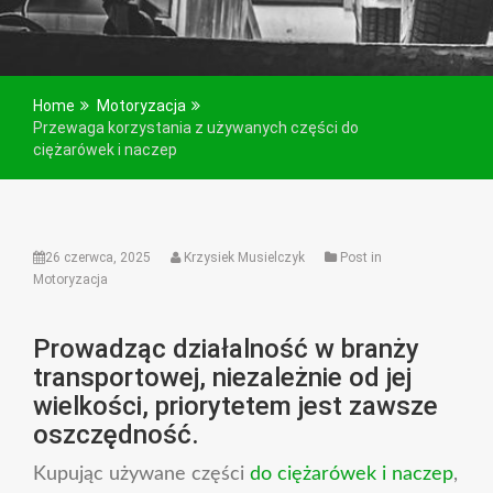
Home
Motoryzacja
Przewaga korzystania z używanych części do
ciężarówek i naczep
26 czerwca, 2025
Krzysiek Musielczyk
Post in
Motoryzacja
Prowadząc działalność w branży
transportowej, niezależnie od jej
wielkości, priorytetem jest zawsze
oszczędność.
Kupując używane części
do ciężarówek i naczep
,