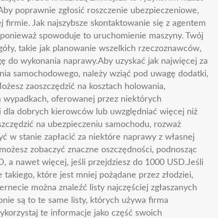
i.Aby poprawnie zgłosić roszczenie ubezpieczeniowe,
 firmie. Jak najszybsze skontaktowanie się z agentem
ponieważ spowoduje to uruchomienie maszyny. Twój
góły, takie jak planowanie wszelkich rzeczoznawców,
gę do wykonania naprawy.Aby uzyskać jak najwięcej za
enia samochodowego, należy wziąć pod uwagę dodatki,
Możesz zaoszczędzić na kosztach holowania,
h wypadkach, oferowanej przez niektórych
ki dla dobrych kierowców lub uwzględniać więcej niż
szczędzić na ubezpieczeniu samochodu, rozważ
yć w stanie zapłacić za niektóre naprawy z własnej
wo, możesz zobaczyć znaczne oszczędności, podnosząc
 a nawet więcej, jeśli przejdziesz do 1000 USD.Jeśli
takiego, które jest mniej pożądane przez złodziei,
ernecie można znaleźć listy najczęściej zgłaszanych
e są to te same listy, których używa firma
ykorzystaj te informacje jako część swoich