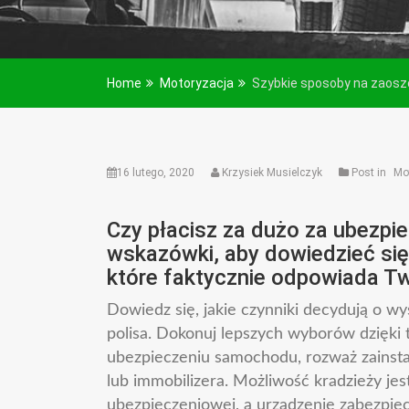
Home
Motoryzacja
Szybkie sposoby na zaosz
16 lutego, 2020
Krzysiek Musielczyk
Post in
Mo
Czy płacisz za dużo za ubezpi
wskazówki, aby dowiedzieć się,
które faktycznie odpowiada T
Dowiedz się, jakie czynniki decydują o w
polisa. Dokonuj lepszych wyborów dzięki
ubezpieczeniu samochodu, rozważ zainst
lub immobilizera. Możliwość kradzieży je
ubezpieczeniowej, a urządzenie zabezpiec