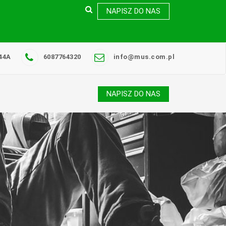
NAPISZ DO NAS
44A
6087764320
info@mus.com.pl
NAPISZ DO NAS