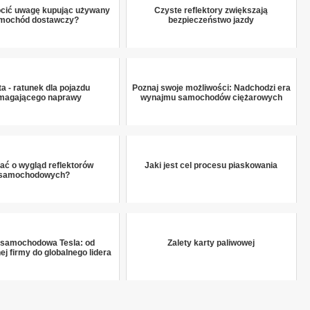
ócić uwagę kupując używany
Czyste reflektory zwiększają
mochód dostawczy?
bezpieczeństwo jazdy
a - ratunek dla pojazdu
Poznaj swoje możliwości: Nadchodzi era
magającego naprawy
wynajmu samochodów ciężarowych
ać o wygląd reflektorów
Jaki jest cel procesu piaskowania
samochodowych?
 samochodowa Tesla: od
Zalety karty paliwowej
ej firmy do globalnego lidera