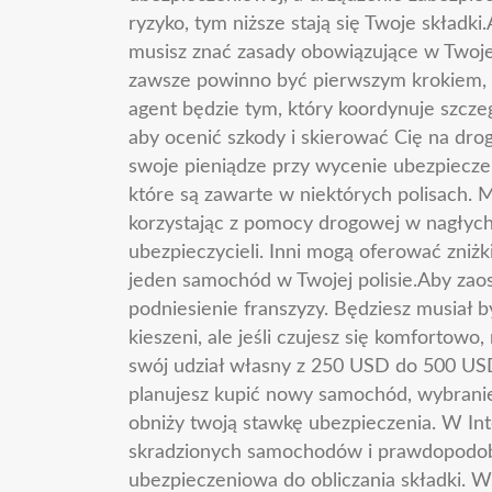
ryzyko, tym niższe stają się Twoje składk
musisz znać zasady obowiązujące w Twojej
zawsze powinno być pierwszym krokiem, 
agent będzie tym, który koordynuje szcze
aby ocenić szkody i skierować Cię na dro
swoje pieniądze przy wycenie ubezpiecz
które są zawarte w niektórych polisach. 
korzystając z pomocy drogowej w nagłyc
ubezpieczycieli. Inni mogą oferować zniż
jeden samochód w Twojej polisie.Aby zao
podniesienie franszyzy. Będziesz musiał b
kieszeni, ale jeśli czujesz się komforto
swój udział własny z 250 USD do 500 USD,
planujesz kupić nowy samochód, wybranie 
obniży twoją stawkę ubezpieczenia. W Int
skradzionych samochodów i prawdopodobni
ubezpieczeniowa do obliczania składki. W