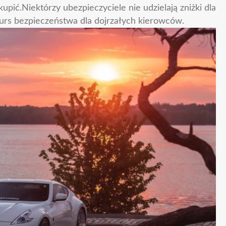
pić.Niektórzy ubezpieczyciele nie udzielają zniżki dla
kurs bezpieczeństwa dla dojrzałych kierowców.