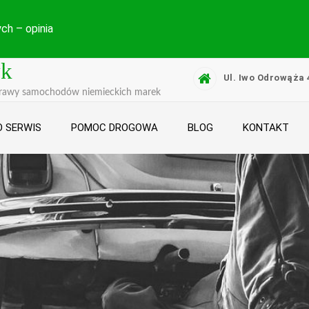
ch – opinia
yk
Ul. Iwo Odrowąża 
prawy samochodów niemieckich marek
 SERWIS
POMOC DROGOWA
BLOG
KONTAKT