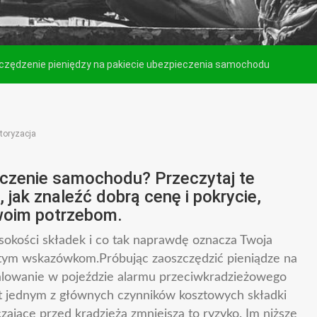
czędzenie pieniędzy na pakiecie ubezpieczenia samochodu
toryzacja
eczenie samochodu? Przeczytaj te
 jak znaleźć dobrą cenę i pokrycie,
woim potrzebom.
ysokości składek i co tak naprawdę oznacza Twoja
 tym wskazówkom.Próbując zaoszczędzić pieniądze na
alowanie w pojeździe alarmu przeciwkradzieżowego
st jednym z głównych czynników kosztowych składki
zające przed kradzieżą zmniejsza to ryzyko. Im niższe