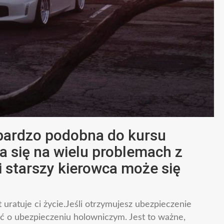
t bardzo podobna do kursu
a się na wielu problemach z
 starszy kierowca może się
 uratuje ci życie.Jeśli otrzymujesz ubezpieczenie
ć o ubezpieczeniu holowniczym. Jest to ważne,