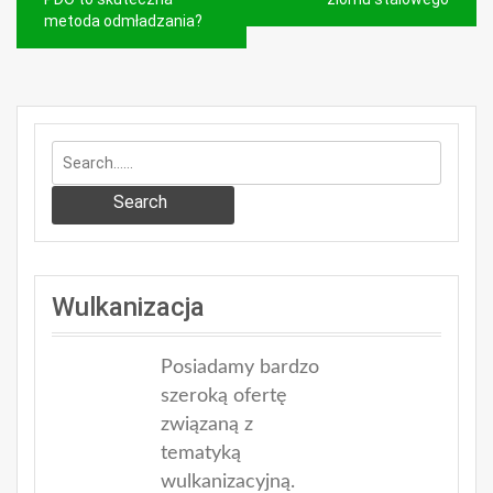
wpisu
metoda odmładzania?
Search
Wulkanizacja
Posiadamy bardzo
szeroką ofertę
związaną z
tematyką
wulkanizacyjną.