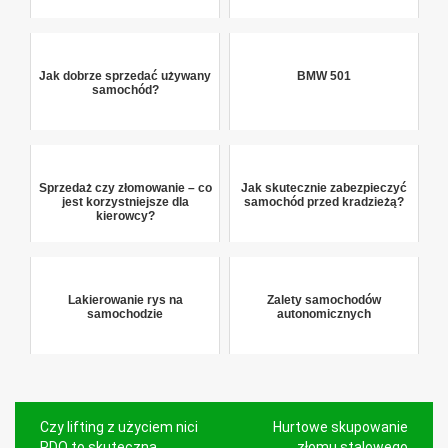
Jak dobrze sprzedać używany
BMW 501
samochód?
Sprzedaż czy złomowanie – co
Jak skutecznie zabezpieczyć
jest korzystniejsze dla
samochód przed kradzieżą?
kierowcy?
Lakierowanie rys na
Zalety samochodów
samochodzie
autonomicznych
Nawigacja
Czy lifting z użyciem nici
Hurtowe skupowanie
PDO to skuteczna
złomu stalowego