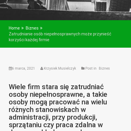
Home
Biznes
Zatrudnianie osób niepełnosprawnych może przynieść
korzyści każdej firmie
6 marca, 2021
Krzysiek Musielczyk
Post in
Biznes
Wiele firm stara się zatrudniać
osoby niepełnosprawne, a takie
osoby mogą pracować na wielu
różnych stanowiskach w
administracji, przy produkcji,
sprzątaniu czy praca zdalna w