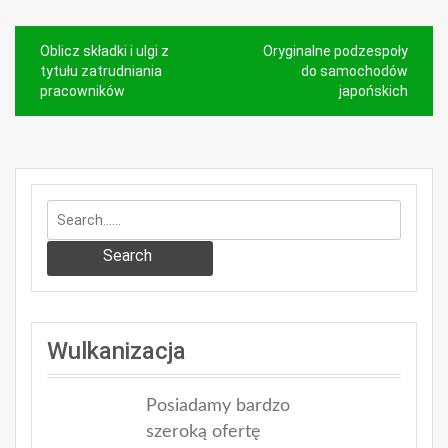
Nawigacja
Oblicz składki i ulgi z
Oryginalne podzespoły
wpisu
tytułu zatrudniania
do samochodów
pracowników
japońskich
Search
Wulkanizacja
Posiadamy bardzo
szeroką ofertę