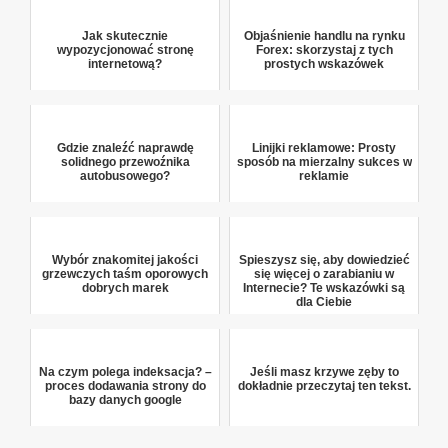
Jak skutecznie
Objaśnienie handlu na rynku
wypozycjonować stronę
Forex: skorzystaj z tych
internetową?
prostych wskazówek
Gdzie znaleźć naprawdę
Linijki reklamowe: Prosty
solidnego przewoźnika
sposób na mierzalny sukces w
autobusowego?
reklamie
Wybór znakomitej jakości
Spieszysz się, aby dowiedzieć
grzewczych taśm oporowych
się więcej o zarabianiu w
dobrych marek
Internecie? Te wskazówki są
dla Ciebie
Na czym polega indeksacja? –
Jeśli masz krzywe zęby to
proces dodawania strony do
dokładnie przeczytaj ten tekst.
bazy danych google