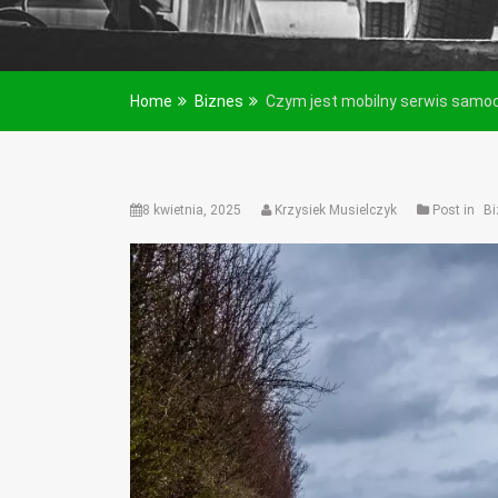
Home
Biznes
Czym jest mobilny serwis samoch
8 kwietnia, 2025
Krzysiek Musielczyk
Post in
Bi