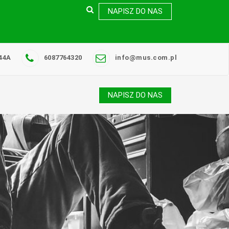
NAPISZ DO NAS
44A
6087764320
info@mus.com.pl
NAPISZ DO NAS