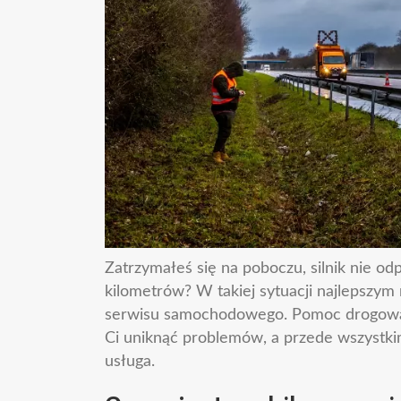
Zatrzymałeś się na poboczu, silnik nie odp
kilometrów? W takiej sytuacji najlepszym
serwisu samochodowego. Pomoc drogowa, k
Ci uniknąć problemów, a przede wszystki
usługa.