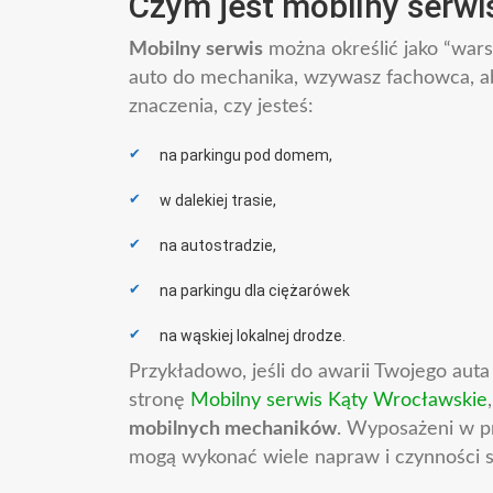
Czym jest mobilny serw
Mobilny serwis
można określić jako “war
auto do mechanika, wzywasz fachowca, ab
znaczenia, czy jesteś:
na parkingu pod domem,
w dalekiej trasie,
na autostradzie,
na parkingu dla ciężarówek
na wąskiej lokalnej drodze.
Przykładowo, jeśli do awarii Twojego aut
stronę
Mobilny serwis Kąty Wrocławskie
mobilnych mechaników
. Wyposażeni w pr
mogą wykonać wiele napraw i czynności s