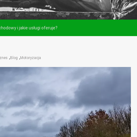
odowy i jakie usługi oferuje?
,
,
znes
Blog
Motoryzacja