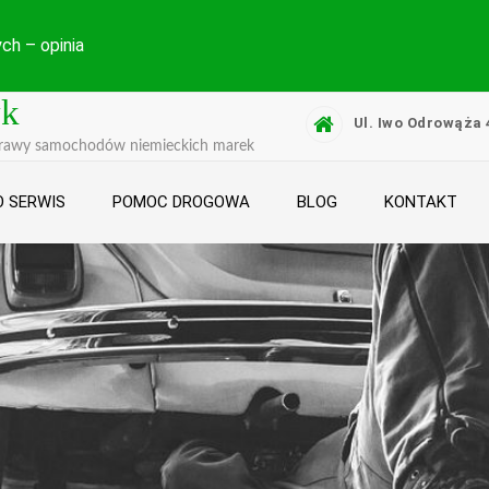
ch – opinia
yk
Ul. Iwo Odrowąża 
prawy samochodów niemieckich marek
 SERWIS
POMOC DROGOWA
BLOG
KONTAKT