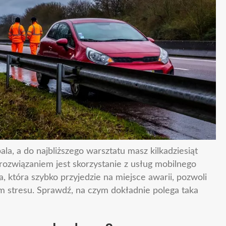
ala, a do najbliższego warsztatu masz kilkadziesiąt
 rozwiązaniem jest skorzystanie z usług mobilnego
tóra szybko przyjedzie na miejsce awarii, pozwoli
m stresu. Sprawdź, na czym dokładnie polega taka