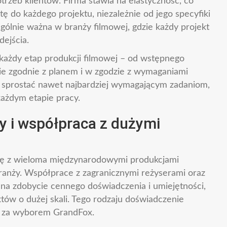
rzeb klientów. Firma stawia na elastyczność, co
tę do każdego projektu, niezależnie od jego specyfiki
zególnie ważna w branży filmowej, gdzie każdy projekt
dejścia.
każdy etap produkcji filmowej – od wstępnego
ie zgodnie z planem i w zgodzie z wymaganiami
i sprostać nawet najbardziej wymagającym zadaniom,
ażdym etapie pracy.
 i współpraca z dużymi
ę z wieloma międzynarodowymi produkcjami
ranży. Współprace z zagranicznymi reżyserami oraz
 na zdobycie cennego doświadczenia i umiejętności,
ektów o dużej skali. Tego rodzaju doświadczenie
a za wyborem GrandFox.