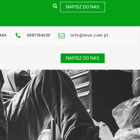
NAPISZ DO NAS
44A
6087764320
info@mus.com.pl
NAPISZ DO NAS