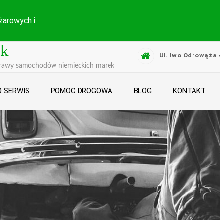
żarowych i
yk
Ul. Iwo Odrowąża 
prawy samochodów niemieckich marek
 SERWIS
POMOC DROGOWA
BLOG
KONTAKT