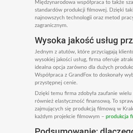
Międzynarodowa współpraca to także sza
standardów produkcji filmowej. Dzięki ta
najnowszych technologii oraz metod pracy
zagranicznym.
Wysoka jakość usług pr
Jednym z atutów, które przyciągają klie
wysokiej jakości usług, firma oferuje atra
idealna opcja zarówno dla dużych produkcj
Współpraca z GrandFox to doskonały wybór
przystępnej cenie.
Dzięki temu firma zdobyła zaufanie wielu 
również elastyczność finansową. To spraw
zajmujących się produkcją filmową w Kra
każdym projekcie filmowym –
produkcja 
Podsumowanie: dlaczego