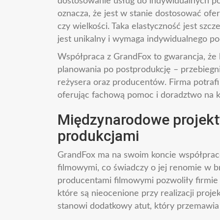
dostosowanie usług do indywidualnych pot
oznacza, że jest w stanie dostosować ofer
czy wielkości. Taka elastyczność jest szc
jest unikalny i wymaga indywidualnego po
Współpraca z GrandFox to gwarancja, że 
planowania po postprodukcję – przebiegn
reżysera oraz producentów. Firma potraf
oferując fachową pomoc i doradztwo na k
Międzynarodowe projekty
produkcjami
GrandFox ma na swoim koncie współprac
filmowymi, co świadczy o jej renomie w b
producentami filmowymi pozwoliły firmie
które są nieocenione przy realizacji proj
stanowi dodatkowy atut, który przemawi