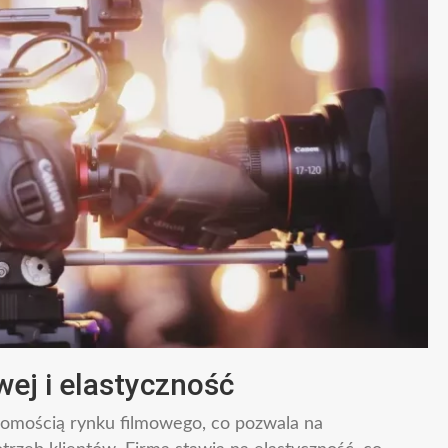
ej i elastyczność
jomością rynku filmowego, co pozwala na