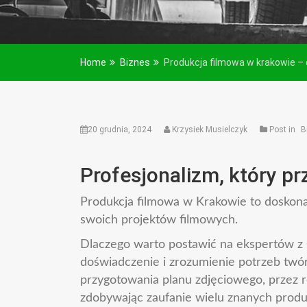
Home
Biznes
Produkcja filmowa w krakowie –
20 grudnia, 2024
Krzysiek Musielczyk
Post in
B
Profesjonalizm, który p
Produkcja filmowa w Krakowie to doskonał
swoich projektów filmowych.
Dlaczego warto postawić na ekspertów z 
doświadczenie i zrozumienie potrzeb twó
przygotowania planu zdjęciowego, przez re
zdobywając zaufanie wielu znanych produ