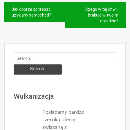
Nawigacja
Jak dobrze sprzedać
Czego w tej chwili
wpisu
używany samochód?
brakuje w twoim
ogrodzie?
Search
Wulkanizacja
Posiadamy bardzo
szeroką ofertę
związaną z