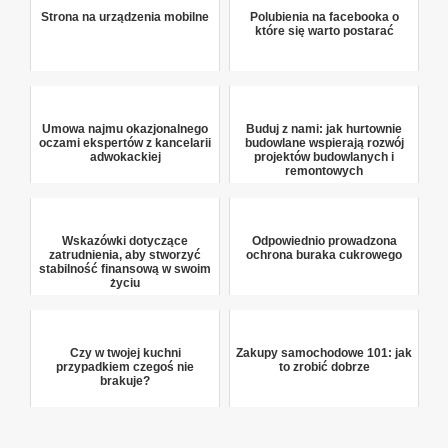
Strona na urządzenia mobilne
Polubienia na facebooka o
które się warto postarać
Umowa najmu okazjonalnego
Buduj z nami: jak hurtownie
oczami ekspertów z kancelarii
budowlane wspierają rozwój
adwokackiej
projektów budowlanych i
remontowych
Wskazówki dotyczące
Odpowiednio prowadzona
zatrudnienia, aby stworzyć
ochrona buraka cukrowego
stabilność finansową w swoim
życiu
Czy w twojej kuchni
Zakupy samochodowe 101: jak
przypadkiem czegoś nie
to zrobić dobrze
brakuje?