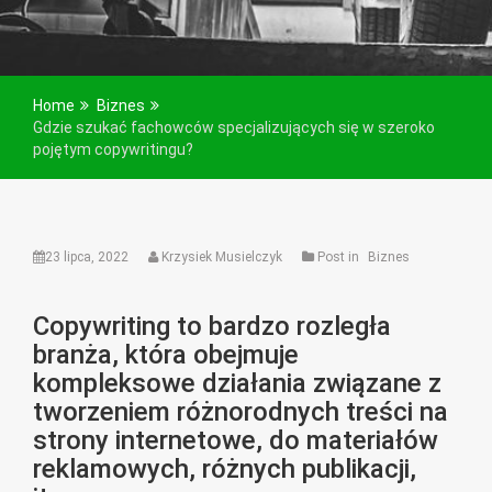
Home
Biznes
Gdzie szukać fachowców specjalizujących się w szeroko
pojętym copywritingu?
23 lipca, 2022
Krzysiek Musielczyk
Post in
Biznes
Copywriting to bardzo rozległa
branża, która obejmuje
kompleksowe działania związane z
tworzeniem różnorodnych treści na
strony internetowe, do materiałów
reklamowych, różnych publikacji,