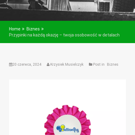
Home
Biznes
Przypinki na każdą okazję – twoja osobowość w detalach
20 czerwca, 2024
Krzysiek Musielczyk
Post in
Biznes