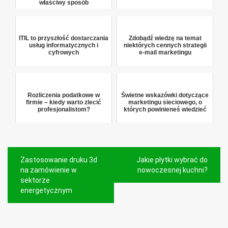
właściwy sposób
ITIL to przyszłość dostarczania
Zdobądź wiedzę na temat
usług informatycznych i
niektórych cennych strategii
cyfrowych
e-mail marketingu
Rozliczenia podatkowe w
Świetne wskazówki dotyczące
firmie – kiedy warto zlecić
marketingu sieciowego, o
profesjonalistom?
których powinieneś wiedzieć
Nawigacja
Zastosowanie druku 3d
Jakie płytki wybrać do
wpisu
na zamówienie w
nowoczesnej kuchni?
sektorze
energetycznym