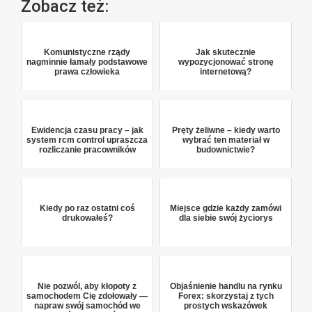
Zobacz też:
Komunistyczne rządy
Jak skutecznie
nagminnie łamały podstawowe
wypozycjonować stronę
prawa człowieka
internetową?
Ewidencja czasu pracy – jak
Pręty żeliwne – kiedy warto
system rcm control upraszcza
wybrać ten materiał w
rozliczanie pracowników
budownictwie?
Kiedy po raz ostatni coś
Miejsce gdzie każdy zamówi
drukowałeś?
dla siebie swój życiorys
Nie pozwól, aby kłopoty z
Objaśnienie handlu na rynku
samochodem Cię zdołowały —
Forex: skorzystaj z tych
napraw swój samochód we
prostych wskazówek