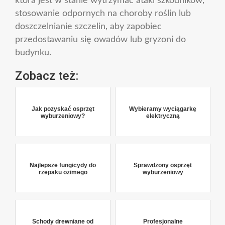
która jest w stanie wytrzymać ataki szkodników,
stosowanie odpornych na choroby roślin lub
doszczelnianie szczelin, aby zapobiec
przedostawaniu się owadów lub gryzoni do
budynku.
Zobacz też:
Jak pozyskać osprzęt
Wybieramy wyciągarkę
wyburzeniowy?
elektryczną
Najlepsze fungicydy do
Sprawdzony osprzęt
rzepaku ozimego
wyburzeniowy
Schody drewniane od
Profesjonalne