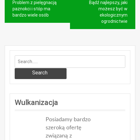
Problem z pielęgnacją
Bądź najlepszy, jaki
wpisu
paznokci i stóp ma
możesz być w
bardzo wiele osób
ekologicznym
ogrodnictwie
Search
Wulkanizacja
Posiadamy bardzo
szeroką ofertę
związaną z