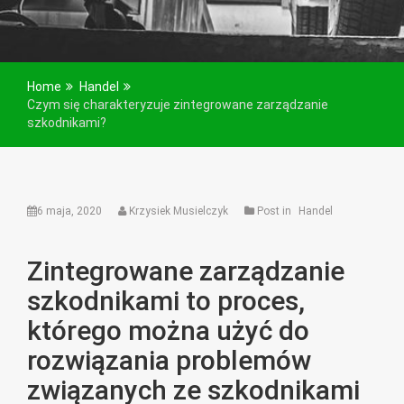
Home
Handel
Czym się charakteryzuje zintegrowane zarządzanie
szkodnikami?
6 maja, 2020
Krzysiek Musielczyk
Post in
Handel
Zintegrowane zarządzanie
szkodnikami to proces,
którego można użyć do
rozwiązania problemów
związanych ze szkodnikami