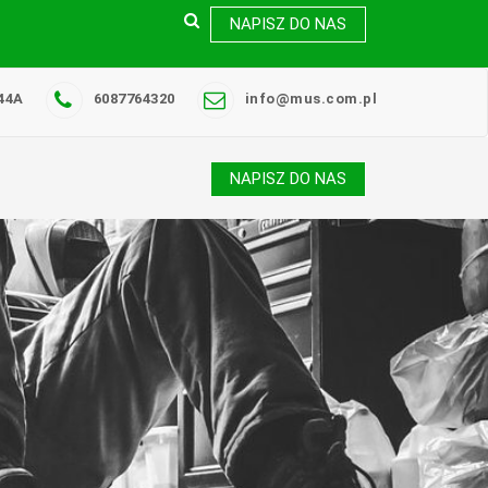
NAPISZ DO NAS
44A
6087764320
info@mus.com.pl
NAPISZ DO NAS