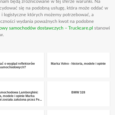
 tego czy decydujemy się na krótko, średnio czy
am będą zróżnicowane w tej sferze warunki. Na
cydować się na podobną usługę, która może oddać w
e i logistyczne których możemy potrzebować, a
ieczności wydania poważnych kwot na podobne
wy samochodów dostawczych – Truckcare.pl
stanowi
w.
ać o wygląd reflektorów
Marka Volvo - historia, modele i opinie
samochodowych?
amochodowa Lamborghini:
BMW 328
ia, modele i opinie Marka
 została założona przez Fe...