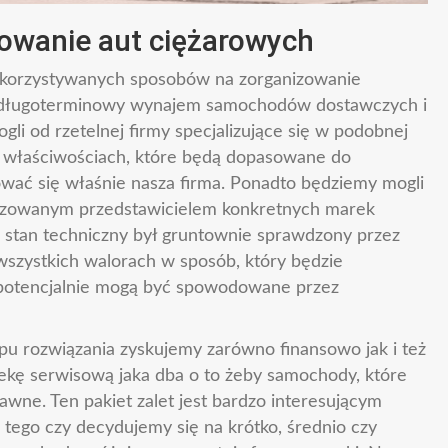
wanie aut ciężarowych
ykorzystywanych sposobów na zorganizowanie
st długoterminowy wynajem samochodów dostawczych i
li od rzetelnej firmy specjalizujące się w podobnej
h właściwościach, które będą dopasowane do
mować się właśnie nasza firma. Ponadto będziemy mogli
ryzowanym przedstawicielem konkretnych marek
h stan techniczny był gruntownie sprawdzony przez
szystkich walorach w sposób, który będzie
 potencjalnie mogą być spowodowane przez
pu rozwiązania zyskujemy zarówno finansowo jak i też
ekę serwisową jaka dba o to żeby samochody, które
awne. Ten pakiet zalet jest bardzo interesującym