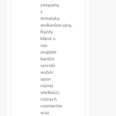
ofertę
związaną
z
tematyką
wulkanizacyjną.
Każdy
klient u
nas
znajdzie
bardzo
szeroki
wybór
opon
różnej
wielkości,
różnych
rozmiarów