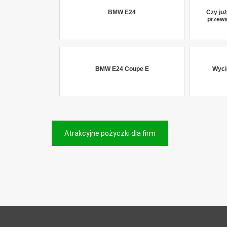
BMW E24
Czy ju
przew
BMW E24 Coupe E
Wyci
Nawigacja
Atrakcyjne pożyczki dla firm
wpisu