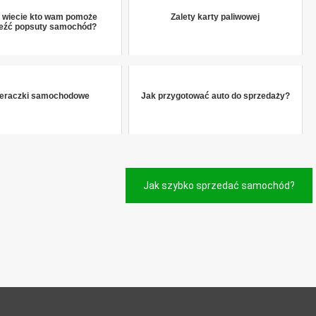
ż wiecie kto wam pomoże
Zalety karty paliwowej
ieźć popsuty samochód?
eraczki samochodowe
Jak przygotować auto do sprzedaży?
Jak szybko sprzedać samochód?