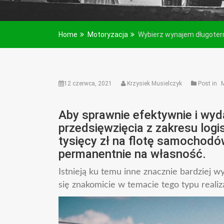
Home
Motoryzacja
Wybierz wynajem długot
12 czerwca, 2021
Krzysiek Musielczyk
Post in
Aby sprawnie efektywnie i wyd
przedsięwzięcia z zakresu logi
tysięcy zł na flotę samochod
permanentnie na własność.
Istnieją ku temu inne znacznie bardziej 
się znakomicie w temacie tego typu realiza