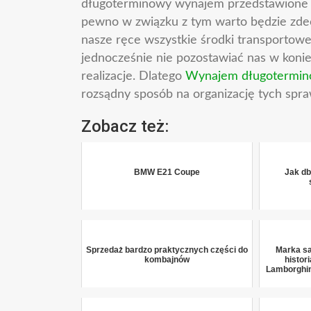
pakietem tym bardziej, że w zależności od
długoterminowy wynajem przedstawione n
pewno w związku z tym warto będzie zde
nasze ręce wszystkie środki transportow
jednocześnie nie pozostawiać nas w kon
realizacje. Dlatego
Wynajem długotermino
rozsądny sposób na organizację tych spra
Zobacz też:
BMW E21 Coupe
Jak db
Sprzedaż bardzo praktycznych części do
Marka s
kombajnów
histor
Lamborghini