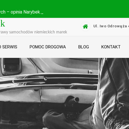
ch – opinia
yk
Ul. Iwo Odrowąża 
prawy samochodów niemieckich marek
 SERWIS
POMOC DROGOWA
BLOG
KONTAKT