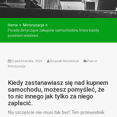
Home
Motoryzacja
Porady dotyczące zakupów samochodów, które każdy
powinien wiedzieć
23 października, 2020
Krzysiek Musielczyk
Post in
Motoryzacja
Kiedy zastanawiasz się nad kupnem
samochodu, możesz pomyśleć, że
to nic innego jak tylko za niego
zapłacić.
Na szczęście nie musi tak być! Ten przewodnik