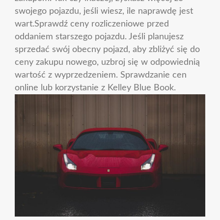
swojego pojazdu, jeśli wiesz, ile naprawdę jest
wart.Sprawdź ceny rozliczeniowe przed
oddaniem starszego pojazdu. Jeśli planujesz
sprzedać swój obecny pojazd, aby zbliżyć się do
ceny zakupu nowego, uzbroj się w odpowiednią
wartość z wyprzedzeniem. Sprawdzanie cen
online lub korzystanie z Kelley Blue Book.