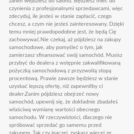
zanim wejdziesz do salonu. Będziesz mieć do
czynienia z profesjonalnymi sprzedawcami, więc
zdecyduj, ile jesteś w stanie zapłacić, czego
chcesz, a czym nie jesteś zainteresowany. Dzięki
temu mniej prawdopodobne jest, że będą Cię
zachowywać.Nie czekaj, aż pójdziesz na zakupy
samochodowe, aby pomyśleć o tym, jak
zamierzasz sfinansować swój samochód. Musisz
przybyć do dealera z wstępnie zakwalifikowaną
pożyczką samochodową z przyzwoitą stopą
procentową. Prawie zawsze będziesz w stanie
uzyskać lepszą ofertę, niż zapewniłby ci
dealer.Zanim pójdziesz obejrzeć nowy
samochód, upewnij się, że dokładnie zbadałeś
właściwą wymianę wartości obecnego
samochodu. W rzeczywistości, dlaczego nie
spróbować sprzedać go samemu przed
zakupem. Tak czy inaczej, zyskasz więcej ze