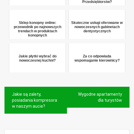
Przedsiębiorstw?
Sklep konopny online:
Skuteczne usługi oferowane w
przewodnik po najnowszych
nowoczesnych gabinetach
trendach w produktach
dentystycznych
konopnych
Jakie płytki wybrać do
Za co odpowiada
nowoczesnej kuchni?
wspomaganie kierownicy?
Nawigacja
Jakie są zalety,
Wygodne apartamenty
wpisu
posiadania kompresora
dla turystów
w naszym aucie?