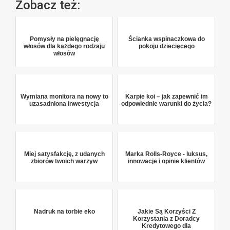
Zobacz też:
Pomysły na pielęgnację
Ścianka wspinaczkowa do
włosów dla każdego rodzaju
pokoju dziecięcego
włosów
Wymiana monitora na nowy to
Karpie koi – jak zapewnić im
uzasadniona inwestycja
odpowiednie warunki do życia?
Miej satysfakcję, z udanych
Marka Rolls-Royce - luksus,
zbiorów twoich warzyw
innowacje i opinie klientów
Nadruk na torbie eko
Jakie Są Korzyści Z
Korzystania z Doradcy
Kredytowego dla