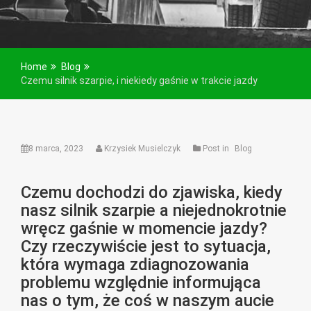
Home
Blog
Czemu silnik szarpie, i niekiedy gaśnie w trakcie jazdy
8 marca, 2023
Krzysiek Musielczyk
Post in
Blog
Czemu dochodzi do zjawiska, kiedy
nasz silnik szarpie a niejednokrotnie
wręcz gaśnie w momencie jazdy?
Czy rzeczywiście jest to sytuacja,
która wymaga zdiagnozowania
problemu względnie informująca
nas o tym, że coś w naszym aucie