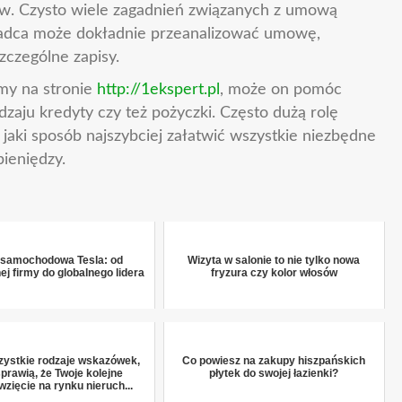
w. Czysto wiele zagadnień związanych z umową
doradca może dokładnie przeanalizować umowę,
zczególne zapisy.
my na stronie
http://1ekspert.pl
, może on pomóc
dzaju kredyty czy też pożyczki. Często dużą rolę
jaki sposób najszybciej załatwić wszystkie niezbędne
pieniędzy.
 samochodowa Tesla: od
Wizyta w salonie to nie tylko nowa
ej firmy do globalnego lidera
fryzura czy kolor włosów
zystkie rodzaje wskazówek,
Co powiesz na zakupy hiszpańskich
sprawią, że Twoje kolejne
płytek do swojej łazienki?
wzięcie na rynku nieruch...