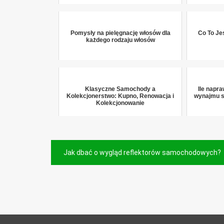
Pomysły na pielęgnację włosów dla
Co To Je
każdego rodzaju włosów
Klasyczne Samochody a
Ile napr
Kolekcjonerstwo: Kupno, Renowacja i
wynajmu s
Kolekcjonowanie
Nawigacja
Jak dbać o wygląd reflektorów samochodowych?
wpisu