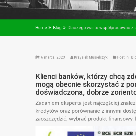
Home
Blog
Dlaczego warto współpracować z
16 marca, 2023
Krzysiek Musielczyk
Post in
Bl
Klienci banków, którzy chcą z
mogą obecnie skorzystać z po
doświadczona, dobrze zorient
Zadaniem eksperta jest najczęściej znalezi
kredytów oraz porównanie z innymi dostę
zaoszczędzić, wybrać produkt finansowy, k