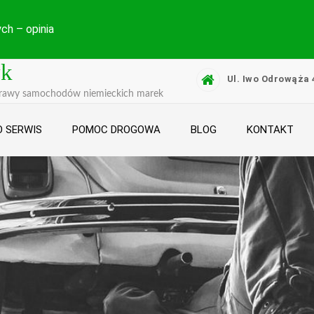
ch – opinia
yk
Ul. Iwo Odrowąża 
prawy samochodów niemieckich marek
 SERWIS
POMOC DROGOWA
BLOG
KONTAKT