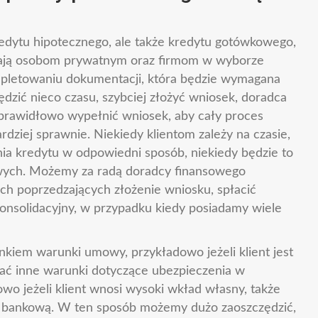
redytu hipotecznego, ale także kredytu gotówkowego,
ają osobom prywatnym oraz firmom w wyborze
pletowaniu dokumentacji, która będzie wymagana
zić nieco czasu, szybciej złożyć wniosek, doradca
prawidłowo wypełnić wniosek, aby cały proces
ardziej sprawnie. Niekiedy klientom zależy na czasie,
ia kredytu w odpowiedni sposób, niekiedy będzie to
owych. Możemy za radą doradcy finansowego
ch poprzedzających złożenie wniosku, spłacić
konsolidacyjny, w przypadku kiedy posiadamy wiele
kiem warunki umowy, przykładowo jeżeli klient jest
rać inne warunki dotyczące ubezpieczenia w
o jeżeli klient wnosi wysoki wkład własny, także
ę bankową. W ten sposób możemy dużo zaoszczędzić,