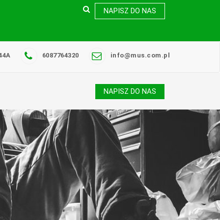
NAPISZ DO NAS
44A
6087764320
info@mus.com.pl
NAPISZ DO NAS