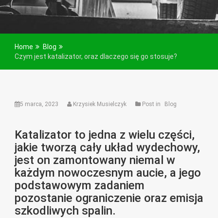
Home
Blog
Czym jest katalizator, oraz dlaczego się go stosuje?
5 marca, 2023
Krzysiek Musielczyk
Post in
Blog
Katalizator to jedna z wielu części,
jakie tworzą cały układ wydechowy,
jest on zamontowany niemal w
każdym nowoczesnym aucie, a jego
podstawowym zadaniem
pozostanie ograniczenie oraz emisja
szkodliwych spalin.