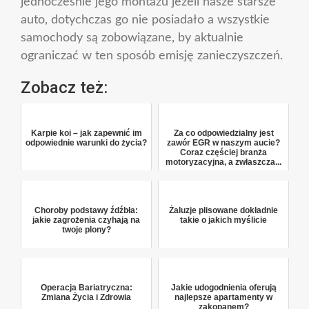
jednocześnie jego montażu jeżeli nasze starsze
auto, dotychczas go nie posiadało a wszystkie
samochody są zobowiązane, by aktualnie
ograniczać w ten sposób emisję zanieczyszczeń.
Zobacz też:
Karpie koi – jak zapewnić im
Za co odpowiedzialny jest
odpowiednie warunki do życia?
zawór EGR w naszym aucie?
Coraz częściej branża
motoryzacyjna, a zwłaszcza...
Choroby podstawy źdźbła:
Żaluzje plisowane dokładnie
jakie zagrożenia czyhają na
takie o jakich myślicie
twoje plony?
Operacja Bariatryczna:
Jakie udogodnienia oferują
Zmiana Życia i Zdrowia
najlepsze apartamenty w
zakopanem?