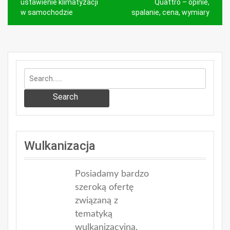
wpisu
ustawienie klimatyzacji
Quattro – opinie,
w samochodzie
spalanie, cena, wymiary
Search
Wulkanizacja
Posiadamy bardzo
szeroką ofertę
związaną z
tematyką
wulkanizacyjną.