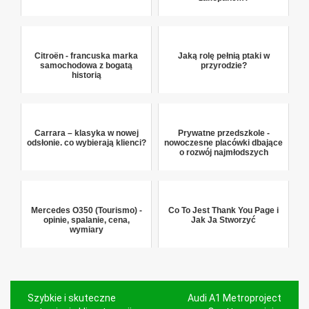
Citroën - francuska marka
Jaką rolę pełnią ptaki w
samochodowa z bogatą
przyrodzie?
historią
Carrara – klasyka w nowej
Prywatne przedszkole -
odsłonie. co wybierają klienci?
nowoczesne placówki dbające
o rozwój najmłodszych
Mercedes O350 (Tourismo) -
Co To Jest Thank You Page i
opinie, spalanie, cena,
Jak Ja Stworzyć
wymiary
Nawigacja
Szybkie i skuteczne
Audi A1 Metroproject