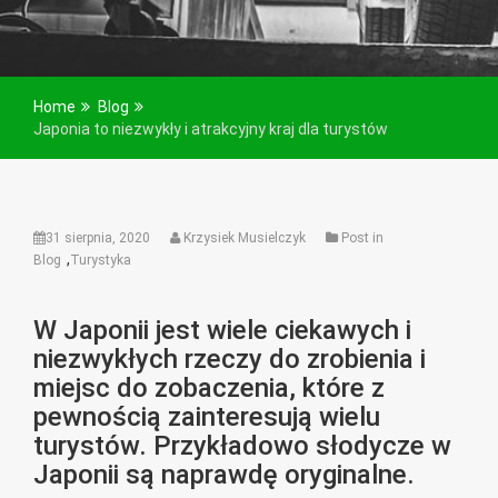
Home
Blog
Japonia to niezwykły i atrakcyjny kraj dla turystów
31 sierpnia, 2020
Krzysiek Musielczyk
Post in
,
Blog
Turystyka
W Japonii jest wiele ciekawych i
niezwykłych rzeczy do zrobienia i
miejsc do zobaczenia, które z
pewnością zainteresują wielu
turystów. Przykładowo słodycze w
Japonii są naprawdę oryginalne.