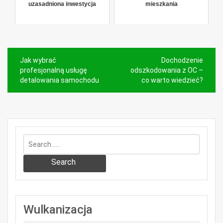
uzasadniona inwestycja
mieszkania
Nawigacja
Jak wybrać
Dochodzenie
wpisu
profesjonalną usługę
odszkodowania z OC –
detalowania samochodu
co warto wiedzieć?
Search
Wulkanizacja