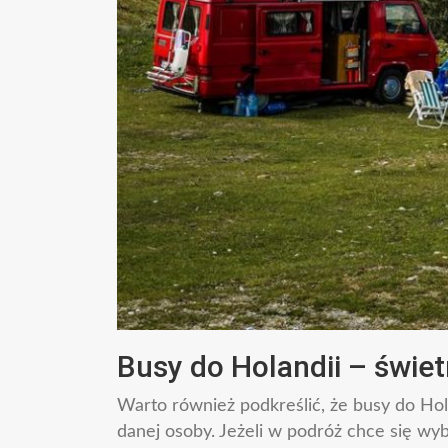
Busy do Holandii – świet
Warto również podkreślić, że busy do H
danej osoby. Jeżeli w podróż chce się wy