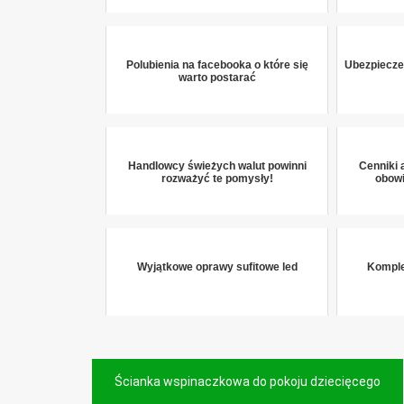
Polubienia na facebooka o które się
Ubezpiecze
warto postarać
Handlowcy świeżych walut powinni
Cenniki 
rozważyć te pomysły!
obowi
Wyjątkowe oprawy sufitowe led
Komple
Nawigacja
Ścianka wspinaczkowa do pokoju dziecięcego
wpisu