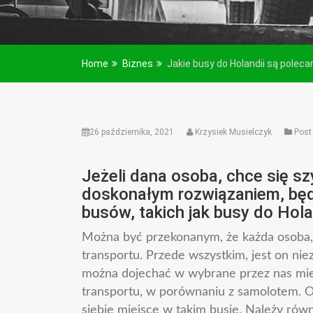
Home
Biznes
Jakie busy do Holandii są poleca
26 października, 2021
Krzysiek Musielczyk
Post
Jeżeli dana osoba, chce się sz
doskonałym rozwiązaniem, będ
busów, takich jak busy do Hola
Można być przekonanym, że każda osoba, 
transportu. Przede wszystkim, jest on n
można dojechać w wybrane przez nas miejs
transportu, w porównaniu z samolotem. 
siebie miejsce w takim busie. Należy rów