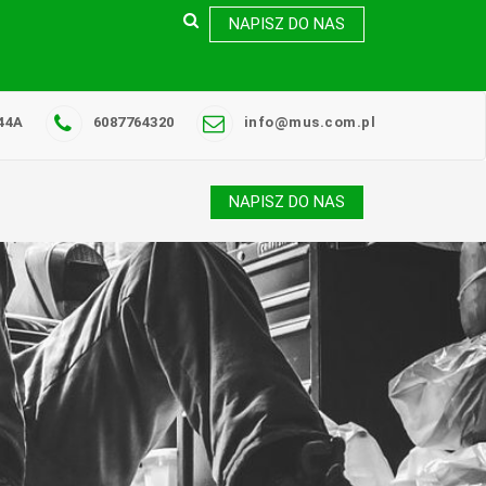
NAPISZ DO NAS
44A
6087764320
info@mus.com.pl
NAPISZ DO NAS