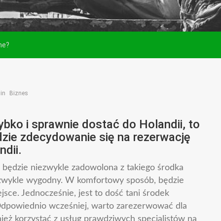
ne?
 in
Biznes
ybko i sprawnie dostać do Holandii, to
zie zdecydowanie się na rezerwację
ndii.
będzie niezwykle zadowolona z takiego środka
iezwykle wygodny. W komfortowy sposób, będzie
ce. Jednocześnie, jest to dość tani środek
Odpowiednio wcześniej, warto zarezerwować dla
nież korzystać z usług prawdziwych specjalistów na