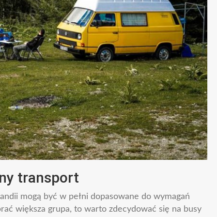
ny transport
olandii mogą być w pełni dopasowane do wymagań
brać większa grupa, to warto zdecydować się na busy