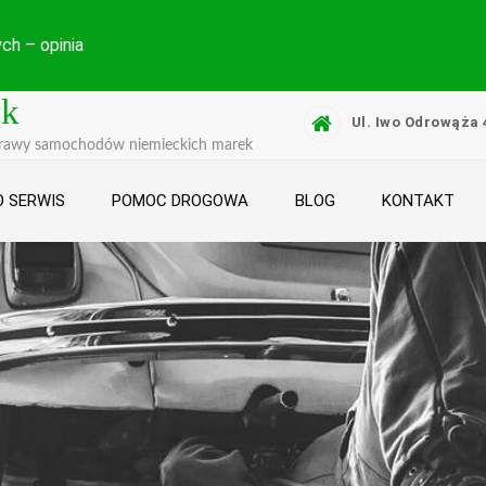
ch – opinia
yk
Ul. Iwo Odrowąża 
prawy samochodów niemieckich marek
 SERWIS
POMOC DROGOWA
BLOG
KONTAKT