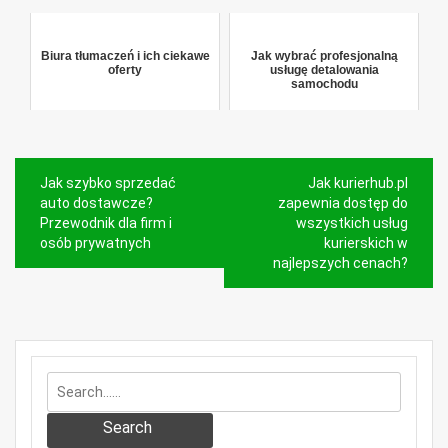
Biura tłumaczeń i ich ciekawe
Jak wybrać profesjonalną
oferty
usługę detalowania
samochodu
Nawigacja
Jak szybko sprzedać
Jak kurierhub.pl
wpisu
auto dostawcze?
zapewnia dostęp do
Przewodnik dla firm i
wszystkich usług
osób prywatnych
kurierskich w
najlepszych cenach?
Search