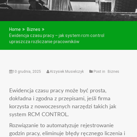
Home
Biznes
Ewidencja czasu pracy – jak system rcm control
upraszcza rozliczanie pracowników
10 grudnia, 2025
Krzysiek Musielczyk
Post in
Biznes
Ewidencja czasu pracy może być prosta,
dokładna i zgodna z przepisami, jeśli firma
korzysta z nowoczesnych narzędzi takich jak
system RCM CONTROL.
Rozwiązanie to automatyzuje rejestrowanie
godzin pracy, eliminuje błędy ręcznego liczenia i