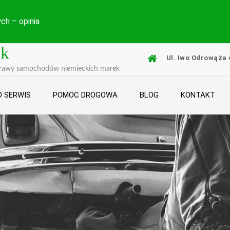
ch – opinia
yk
Ul. Iwo Odrowąża 
prawy samochodów niemieckich marek
 SERWIS
POMOC DROGOWA
BLOG
KONTAKT