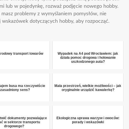
ymi lub w pojedynkę, rozważ podjęcie nowego hobby.
li masz problemy z wymyślaniem pomysłów, nie
taj wskazówek dotyczących hobby, aby rozpocząć.
rodowy transport towarów
Wypadek na A4 pod Wrocławiem: jak
działa pomoc drogowa i holowanie
uszkodzonego auta?
ajem busa ma rzeczywiście
Mała przestrzeń, wielkie możliwości – jak
uzasadniony sens?
oryginalnie urządzić kawalerkę?
atwić dokumenty pozwalające
Ekologiczna uprawa warzyw i owoców:
łać w sektorze transportu
porady i wskazówki
drogowego?