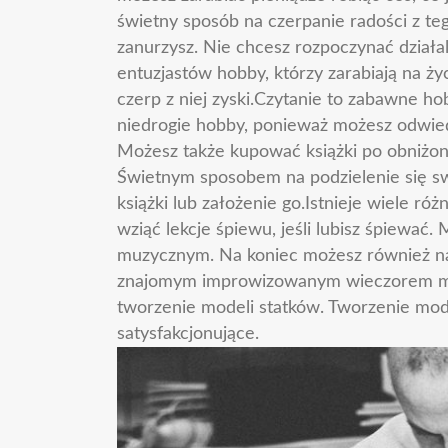
świetny sposób na czerpanie radości z teg
zanurzysz. Nie chcesz rozpoczynać działal
entuzjastów hobby, którzy zarabiają na ży
czerp z niej zyski.Czytanie to zabawne ho
niedrogie hobby, ponieważ możesz odwiedz
Możesz także kupować książki po obniżon
Świetnym sposobem na podzielenie się swo
książki lub założenie go.Istnieje wiele 
wziąć lekcje śpiewu, jeśli lubisz śpiewać
muzycznym. Na koniec możesz również na
znajomym improwizowanym wieczorem mu
tworzenie modeli statków. Tworzenie mod
satysfakcjonujące.