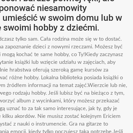
sponować niesamowity
z umieścić w swoim domu lub w
ę swoimi hobby z dziećmi.
zasz tylko sam. Cała rodzina może się w to dostać.
na zapoznanie dzieci z nowymi rzeczami. Możesz być
ci mogą kochać te same hobby, co Ty!Kiedy zaczynasz
nie książki lub wzięcie udziału w zajęciach, aby
elnie hrabstwa oferują szeroką gamę kursów za
ać różne hobby. Lokalna biblioteka posiada książki o
m źródłem informacji na temat zajęć.Wierzcie lub nie,
go rodzaju hobby. Jeśli lubisz być na bieżąco z tym,
tworzyć album z wycinkami, który możesz przekazać
uznać to za tak samo interesujące, jak ty, gdy je
ię kilku akordów. Nie musisz zostać kolejnym Ericiem
stać z nauki o instrumencie. Gra na gitarze to
nia emocji, kiedy tylko poczujesz taką potrzebę.Jeśli