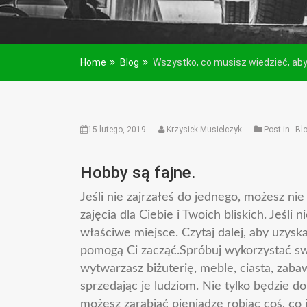
Home
Blog
Wszystko, co musisz wiedzieć, ab
15 lutego, 2019
Krzysiek Musielczyk
Post in
Bl
Hobby są fajne.
Jeśli nie zajrzałeś do jednego, możesz ni
zajęcia dla Ciebie i Twoich bliskich. Jeśli 
właściwe miejsce. Czytaj dalej, aby uzys
pomogą Ci zacząć.Spróbuj wykorzystać swo
wytwarzasz biżuterię, meble, ciasta, zaba
sprzedając je ludziom. Nie tylko będzie do
możesz zarabiać pieniądze robiąc coś, co 