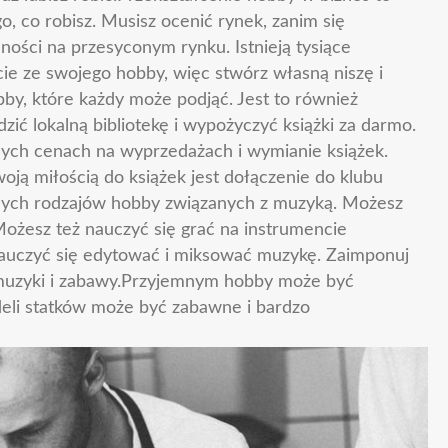
o, co robisz. Musisz ocenić rynek, zanim się
ności na przesyconym rynku. Istnieją tysiące
cie ze swojego hobby, więc stwórz własną niszę i
bby, które każdy może podjąć. Jest to również
ić lokalną bibliotekę i wypożyczyć książki za darmo.
ych cenach na wyprzedażach i wymianie książek.
ją miłością do książek jest dołączenie do klubu
różnych rodzajów hobby związanych z muzyką. Możesz
. Możesz też nauczyć się grać na instrumencie
uczyć się edytować i miksować muzykę. Zaimponuj
zyki i zabawy.Przyjemnym hobby może być
eli statków może być zabawne i bardzo