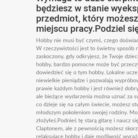
będziesz w stanie wyek
przedmiot, który możes
miejscu pracy.Podziel si
Hobby nie musi być czymś, czego doświadc
W rzeczywistości jest to świetny sposób 
zaskoczony, gdy odkryjesz, że Twoje dzie
hobby, bardzo pomocne może być przeczyta
dowiedzieć się o tym hobby. Lokalne ucz
niewielkie pieniądze i pozwalają wypróbow
prawie każdym hobby i jest również dobry
ale bieżące wydarzenia można uznać za swe
co dzieje się na całym świecie, możesz s
młodszym pokoleniom swojej rodziny. Mogą 
złożyłeś.Podnieś tę starą gitarę i naucz s
Claptonem, ale z pewnością możesz skorzy
relaksujące hobby i daje możliwość wyraża