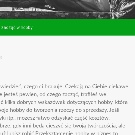
y zacząć w hobby
og
e wiedzieć, czego ci brakuje. Czekają na Ciebie ciekawe
nie jesteś pewien, od czego zacząć, trafiłeś we
kać kilka dobrych wskazówek dotyczących hobby, które
je hobby do tworzenia rzeczy do sprzedaży. Jeśli
wki itp., możesz łatwo odzyskać część kosztów,
brze, gdy inni będą cieszyć się twoją twórczością, ale
już lubisz robić.Przekształcenie hobby w biznes to