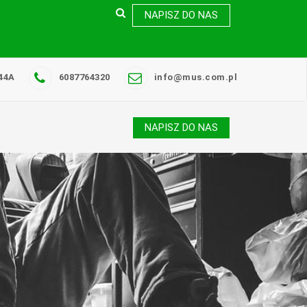
NAPISZ DO NAS
44A
6087764320
info@mus.com.pl
NAPISZ DO NAS