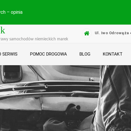
ch – opinia
yk
Ul. Iwo Odrowąża 
prawy samochodów niemieckich marek
 SERWIS
POMOC DROGOWA
BLOG
KONTAKT