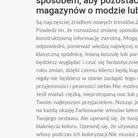
sposobem, aby pozostać 
magazynów o modzie lub
Są najczęściej źródłem nowych trendów.Zap
Powiedz im, że rozważasz zmianę sposobu 
konstruktywną informację zwrotną. Mogą p
odpowiedni, ponieważ wiedzą najwięcej o t
klasyczną spódnicę, lnianą koszulę lub par
będziesz wyglądać i czuć się fantastycznie
roku zmian, dzięki czemu klienci będą 
nigdy nie będziesz w stanie zastąpić tego
przyjemności i pewności siebie.Nie możes
Jeśli miałaś ciężką, nieprzespaną noc lub
Twoim najlepszym przyjacielem. Nosząc je
na każdą okazję.Farbowanie włosów late
Twojego zestawu. Ale upewnij się, że tw
blaknięcia koloru. Upewnij się, że używas
włosy podczas ich koloryzacji.Nie musis