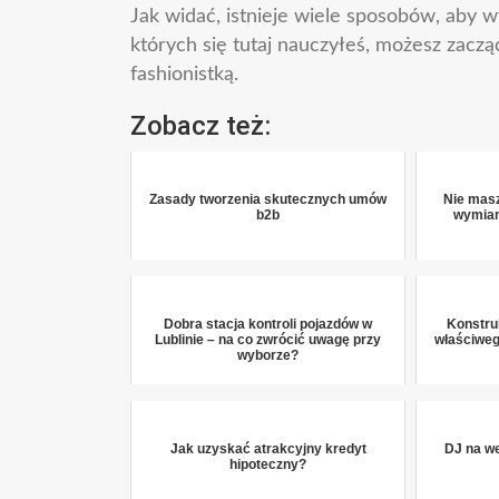
Jak widać, istnieje wiele sposobów, aby wy
których się tutaj nauczyłeś, możesz zac
fashionistką.
Zobacz też:
Zasady tworzenia skutecznych umów
Nie masz
b2b
wymian
Dobra stacja kontroli pojazdów w
Konstru
Lublinie – na co zwrócić uwagę przy
właściweg
wyborze?
Jak uzyskać atrakcyjny kredyt
DJ na we
hipoteczny?