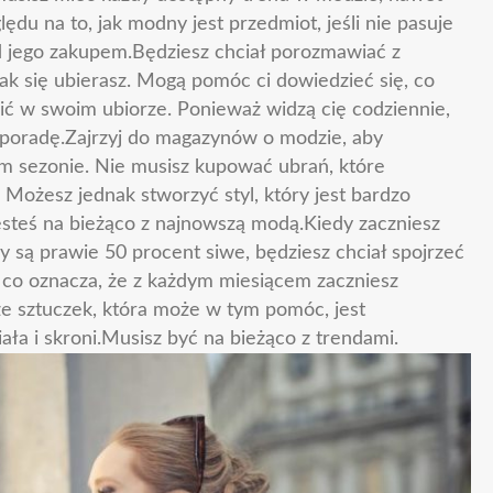
lędu na to, jak modny jest przedmiot, jeśli nie pasuje
nad jego zakupem.Będziesz chciał porozmawiać z
ak się ubierasz. Mogą pomóc ci dowiedzieć się, co
nić w swoim ubiorze. Ponieważ widzą cię codziennie,
o poradę.Zajrzyj do magazynów o modzie, aby
ym sezonie. Nie musisz kupować ubrań, które
Możesz jednak stworzyć styl, który jest bardzo
esteś na bieżąco z najnowszą modą.Kiedy zaczniesz
sy są prawie 50 procent siwe, będziesz chciał spojrzeć
co oznacza, że ​​z każdym miesiącem zaczniesz
ze sztuczek, która może w tym pomóc, jest
ła i skroni.Musisz być na bieżąco z trendami.