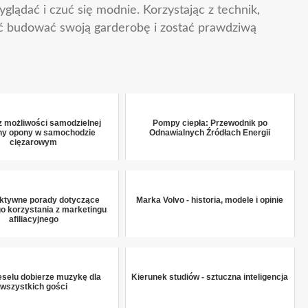
glądać i czuć się modnie. Korzystając z technik,
ząć budować swoją garderobę i zostać prawdziwą
 możliwości samodzielnej
Pompy ciepła: Przewodnik po
y opony w samochodzie
Odnawialnych Źródłach Energii
cięzarowym
ktywne porady dotyczące
Marka Volvo - historia, modele i opinie
o korzystania z marketingu
afiliacyjnego
selu dobierze muzykę dla
Kierunek studiów - sztuczna inteligencja
wszystkich gości