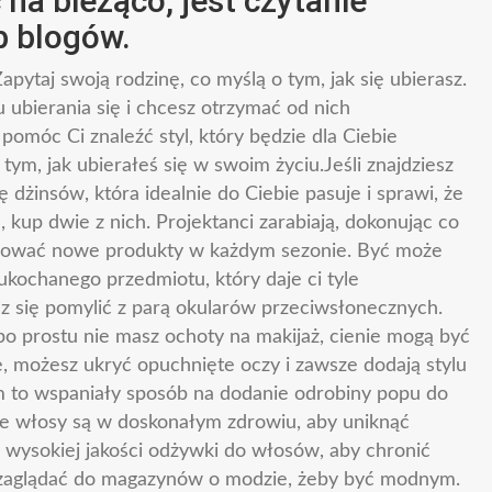
na bieżąco, jest czytanie
 blogów.
ytaj swoją rodzinę, co myślą o tym, jak się ubierasz.
ubierania się i chcesz otrzymać od nich
omóc Ci znaleźć styl, który będzie dla Ciebie
ym, jak ubierałeś się w swoim życiu.Jeśli znajdziesz
ę dżinsów, która idealnie do Ciebie pasuje i sprawi, że
, kup dwie z nich. Projektanci zarabiają, dokonując co
kupować nowe produkty w każdym sezonie. Być może
 ukochanego przedmiotu, który daje ci tyle
z się pomylić z parą okularów przeciwsłonecznych.
 po prostu nie masz ochoty na makijaż, cienie mogą być
, możesz ukryć opuchnięte oczy i zawsze dodają stylu
m to wspaniały sposób na dodanie odrobiny popu do
oje włosy są w doskonałym zdrowiu, aby uniknąć
z wysokiej jakości odżywki do włosów, aby chronić
z zaglądać do magazynów o modzie, żeby być modnym.