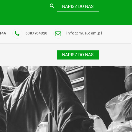
NAPISZ DO NAS
44A
6087764320
info@mus.com.pl
NAPISZ DO NAS