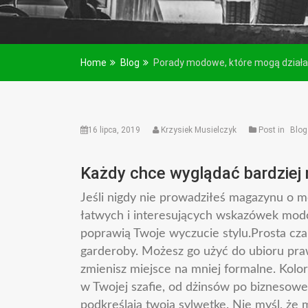
Home
Blog
Porady modowe, które mogą działa
16 lipca, 2019
Krzysiek Musielczyk
Post in
Blog
Każdy chce wyglądać bardziej 
Jeśli nigdy nie prowadziłeś magazynu o mod
łatwych i interesujących wskazówek mod
poprawią Twoje wyczucie stylu.Prosta cza
garderoby. Możesz go użyć do ubioru praw
zmienisz miejsce na mniej formalne. Kolo
w Twojej szafie, od dżinsów po biznesowe 
podkreślają twoją sylwetkę. Nie myśl, że