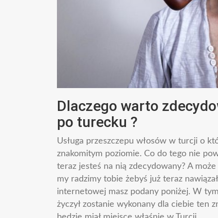
Dlaczego warto zdecydo
po turecku ?
Usługa przeszczepu włosów w turcji o kt
znakomitym poziomie. Co do tego nie powi
teraz jesteś na nią zdecydowany? A może 
my radzimy tobie żebyś już teraz nawiązał
internetowej masz podany poniżej. W tym 
życzył zostanie wykonany dla ciebie ten 
będzie miał miejsce właśnie w Turcji.