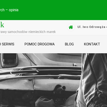
ch – opinia
yk
Ul. Iwo Odrowąża 
prawy samochodów niemieckich marek
 SERWIS
POMOC DROGOWA
BLOG
KONTAKT