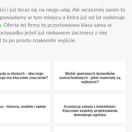
ci i już teraz się na niego udaj. Ale wcześniej zanim to
e opowiadamy w tym miejscu a która już od lat wykonuje
a
. Oferta tej firmy to przysłowiowa klasa sama w
rzypadku jeżeli już niebawem zaczniesz z niej
 to po prostu znakomite wyjście.
ydy w zbożach – dlaczego
Wybór gumowych dywaników
iegu ma kluczowe znaczenie?
samochodowych - jakie materiały są
najlepsze?
o - historia, modele i opinie
Aranżacja salonu z kominkiem:
Kluczowe aspekty projektowania
domowego ogniska