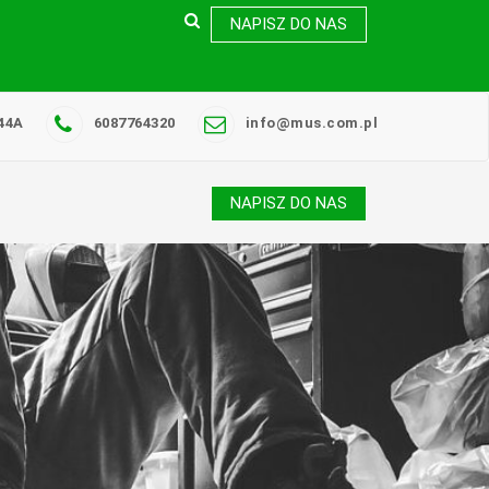
NAPISZ DO NAS
44A
6087764320
info@mus.com.pl
NAPISZ DO NAS