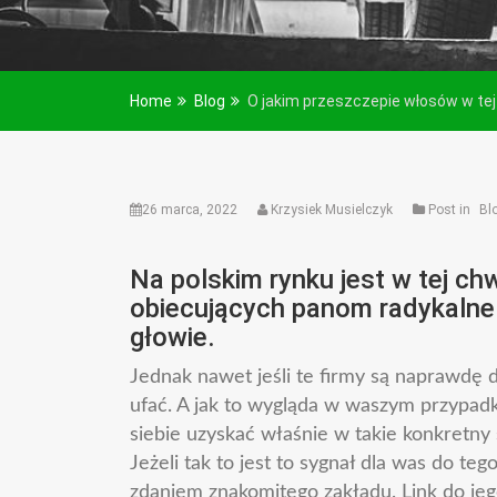
Home
Blog
O jakim przeszczepie włosów w tej
26 marca, 2022
Krzysiek Musielczyk
Post in
Bl
Na polskim rynku jest w tej ch
obiecujących panom radykalne
głowie.
Jednak nawet jeśli te firmy są naprawdę 
ufać. A jak to wygląda w waszym przypadku
siebie uzyskać właśnie w takie konkretny 
Jeżeli tak to jest to sygnał dla was do te
zdaniem znakomitego zakładu. Link do je