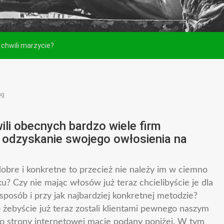
 chwili marzycie?
og
wili obecnych bardzo wiele firm
 odzyskanie swojego owłosienia na
dobre i konkretne to przecież nie należy im w ciemno
? Czy nie mając włosów już teraz chcielibyście je dla
sposób i przy jak najbardziej konkretnej metodzie?
go żebyście już teraz zostali klientami pewnego naszym
go strony internetowej macie podany poniżej. W tym