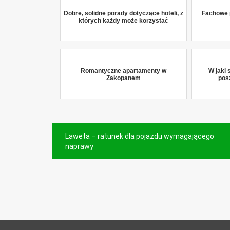
Dobre, solidne porady dotyczące hoteli, z
Fachowe 
których każdy może korzystać
Romantyczne apartamenty w
W jaki
Zakopanem
pos
Nawigacja
Laweta – ratunek dla pojazdu wymagającego
wpisu
naprawy