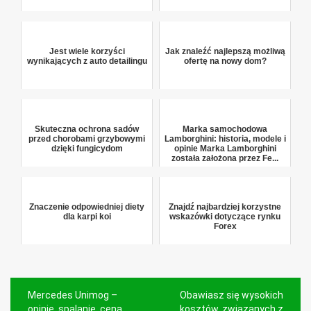
Jest wiele korzyści
Jak znaleźć najlepszą możliwą
wynikających z auto detailingu
ofertę na nowy dom?
Skuteczna ochrona sadów
Marka samochodowa
przed chorobami grzybowymi
Lamborghini: historia, modele i
dzięki fungicydom
opinie Marka Lamborghini
została założona przez Fe...
Znaczenie odpowiedniej diety
Znajdź najbardziej korzystne
dla karpi koi
wskazówki dotyczące rynku
Forex
Nawigacja
Mercedes Unimog –
Obawiasz się wysokich
opinie, spalanie, cena,
kosztów, związanych z