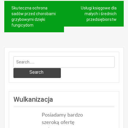
Nawigacja
Skuteczna ochrona
Usługi księgowe dla
wpisu
sadów przed chorobami
małych i średnich
grzybowymi dzięki
przedsiębiorstw
fungicydom
Search
Wulkanizacja
Posiadamy bardzo
szeroką ofertę