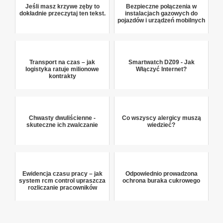
Jeśli masz krzywe zęby to
Bezpieczne połączenia w
dokładnie przeczytaj ten tekst.
instalacjach gazowych do
pojazdów i urządzeń mobilnych
Transport na czas – jak
Smartwatch DZ09 - Jak
logistyka ratuje milionowe
Włączyć Internet?
kontrakty
Chwasty dwuliścienne -
Co wszyscy alergicy muszą
skuteczne ich zwalczanie
wiedzieć?
Ewidencja czasu pracy – jak
Odpowiednio prowadzona
system rcm control upraszcza
ochrona buraka cukrowego
rozliczanie pracowników