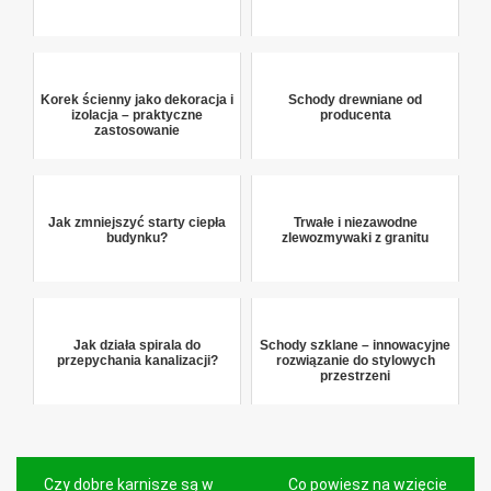
Korek ścienny jako dekoracja i
Schody drewniane od
izolacja – praktyczne
producenta
zastosowanie
Jak zmniejszyć starty ciepła
Trwałe i niezawodne
budynku?
zlewozmywaki z granitu
Jak działa spirala do
Schody szklane – innowacyjne
przepychania kanalizacji?
rozwiązanie do stylowych
przestrzeni
Nawigacja
Czy dobre karnisze są w
Co powiesz na wzięcie