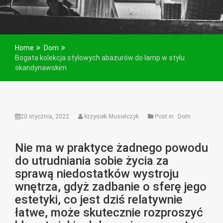
Home
Dom
Bogata kolekcja stylowych abażurów do lamp w stylu
skandynawskim
20 stycznia, 2022
Krzysiek Musielczyk
Post in
Dom
Nie ma w praktyce żadnego powodu
do utrudniania sobie życia za
sprawą niedostatków wystroju
wnętrza, gdyż zadbanie o sferę jego
estetyki, co jest dziś relatywnie
łatwe, może skutecznie rozproszyć