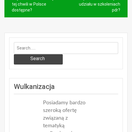
wpisu
tej chwili w Polsce
udziału w szkoleniach
dostępne?
pdr?
Search
Wulkanizacja
Posiadamy bardzo
szeroką ofertę
związaną z
tematyką