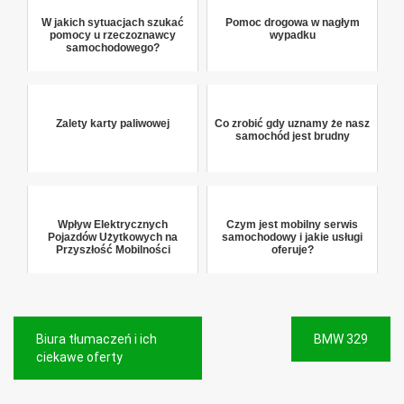
W jakich sytuacjach szukać
Pomoc drogowa w nagłym
pomocy u rzeczoznawcy
wypadku
samochodowego?
Zalety karty paliwowej
Co zrobić gdy uznamy że nasz
samochód jest brudny
Wpływ Elektrycznych
Czym jest mobilny serwis
Pojazdów Użytkowych na
samochodowy i jakie usługi
Przyszłość Mobilności
oferuje?
Nawigacja
Biura tłumaczeń i ich
BMW 329
wpisu
ciekawe oferty