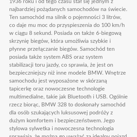
1936 roku i od tego czasu stał się jednym z
najbardziej pożądanych samochodów na świecie.
Ten samochód ma silnik o pojemności 3 litrów,
co daje mu moc do przyspieszenia do 100 km/h
w ciągu 8 sekund. Posiada on także 6-biegową
skrzynię biegów, która umożliwia szybkie i
płynne przełączanie biegów. Samochód ten
posiada także system ABS oraz system
stabilizacji toru jazdy, co sprawia, że jest on
bezpieczniejszy niż inne modele BMW. Wnętrze
samochodu jest wyposażone w skórzaną
tapicerkę oraz nowoczesne technologie
multimedialne, takie jak Bluetooth i USB. Ogólnie
rzecz biorąc, BMW 328 to doskonały samochód
dla osób szukających luksusowej podróży z
dużym komfortem i bezpieczeństwem. Jego
stylowa sylwetka i nowoczesna technologia
sprawiają, że można go uważać za idealny pojazd