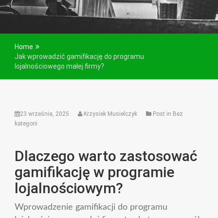
Home
Jak wprowadzić gamifikację do programu
lojalnościowego małej firmy?
23 września, 2025
Krzysiek Musielczyk
Post in Bez
kategorii
Dlaczego warto zastosować
gamifikację w programie
lojalnościowym?
Wprowadzenie gamifikacji do programu