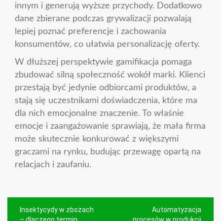
innym i generują wyższe przychody. Dodatkowo
dane zbierane podczas grywalizacji pozwalają
lepiej poznać preferencje i zachowania
konsumentów, co ułatwia personalizację oferty.
W dłuższej perspektywie gamifikacja pomaga
zbudować silną społeczność wokół marki. Klienci
przestają być jedynie odbiorcami produktów, a
stają się uczestnikami doświadczenia, które ma
dla nich emocjonalne znaczenie. To właśnie
emocje i zaangażowanie sprawiają, że mała firma
może skutecznie konkurować z większymi
graczami na rynku, budując przewagę opartą na
relacjach i zaufaniu.
Nawigacja
Insektycydy w zbożach
Automatyzacja
– dlaczego termin
procesów w produkcji