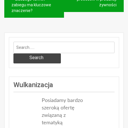
wpisu
zabiegu ma kluczowe
żywności
znaczenie?
Search
Wulkanizacja
Posiadamy bardzo
szeroką ofertę
związaną z
tematyką