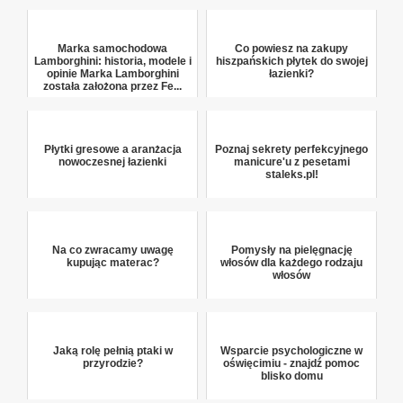
Marka samochodowa
Co powiesz na zakupy
Lamborghini: historia, modele i
hiszpańskich płytek do swojej
opinie Marka Lamborghini
łazienki?
została założona przez Fe...
Płytki gresowe a aranżacja
Poznaj sekrety perfekcyjnego
nowoczesnej łazienki
manicure'u z pesetami
staleks.pl!
Na co zwracamy uwagę
Pomysły na pielęgnację
kupując materac?
włosów dla każdego rodzaju
włosów
Jaką rolę pełnią ptaki w
Wsparcie psychologiczne w
przyrodzie?
oświęcimiu - znajdź pomoc
blisko domu